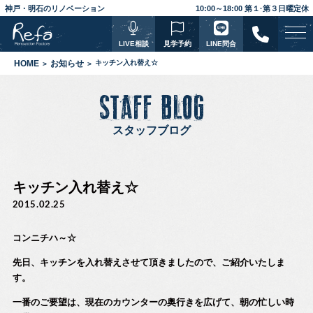
神戸・明石のリノベーション
10:00～18:00 第１·第３日曜定休
LIVE相談
見学予約
LINE問合
HOME
お知らせ
キッチン入れ替え☆
STAFF BLOG
スタッフブログ
キッチン入れ替え☆
2015.02.25
コンニチハ～☆
先日、キッチンを入れ替えさせて頂きましたので、ご紹介いたしま
す。
一番のご要望は、現在のカウンターの奥行きを広げて、朝の忙しい時