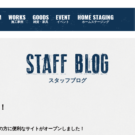
M
WORKS
GOODS
EVENT
HOME STAGING
施工事例
雑貨・家具
イベント
ホームステージング
STAFF BLOG
スタッフブログ
！
の方に便利なサイトがオープンしました！